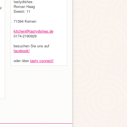
tastydishes
Roman Haag
ir
Seestr. 11
71394 Kernen
kitchen@tastydishes.de
0174-2190929
besuchen Sie uns auf
facebook!
oder über
tasty connect!