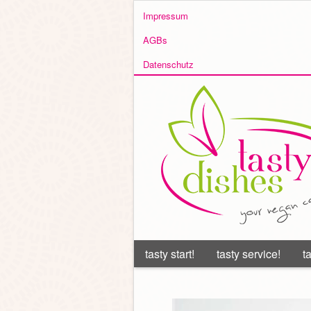
Impressum
AGBs
Datenschutz
tasty start!
tasty service!
t