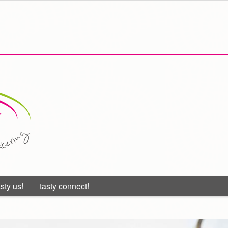
asty us!
tasty connect!